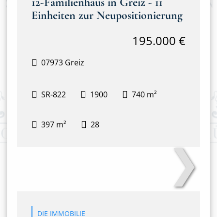
12-Familienhaus in Greiz - 11
Einheiten zur Neupositionierung
195.000 €
07973 Greiz
SR-822
1900
740 m²
397 m²
28
❯
Hausansicht
DIE IMMOBILIE