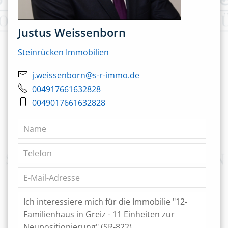
Justus Weissenborn
Steinrücken Immobilien
j.weissenborn@s-r-immo.de
004917661632828
0049017661632828