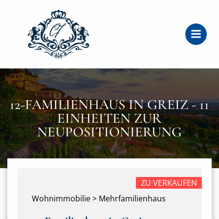
Zum
Inhalt
springen
12-FAMILIENHAUS IN GREIZ - 11
EINHEITEN ZUR
NEUPOSITIONIERUNG
ZU VERKAUFEN
Wohnimmobilie > Mehrfamilienhaus