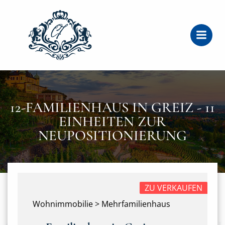
Zum
Inhalt
springen
12-FAMILIENHAUS IN GREIZ - 11
EINHEITEN ZUR
NEUPOSITIONIERUNG
ZU VERKAUFEN
Wohnimmobilie > Mehrfamilienhaus