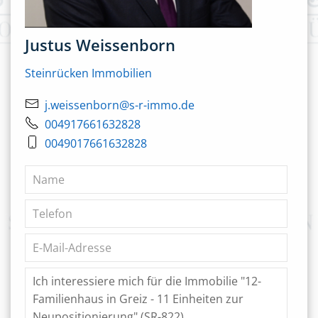
Justus Weissenborn
Steinrücken Immobilien
j.weissenborn@s-r-immo.de
004917661632828
0049017661632828