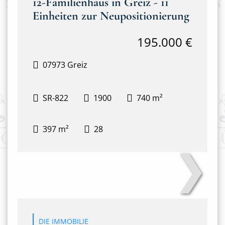
12-Familienhaus in Greiz - 11
Einheiten zur Neupositionierung
195.000 €
07973 Greiz
SR-822
1900
740 m²
397 m²
28
❯
Hausansicht
DIE IMMOBILIE