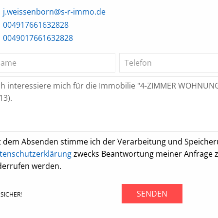
j.weissenborn@s-r-immo.de
004917661632828
0049017661632828
t dem Absenden stimme ich der Verarbeitung und Speiche
tenschutzerklärung
zwecks Beantwortung meiner Anfrage zu.
derrufen werden.
SENDEN
SICHER!