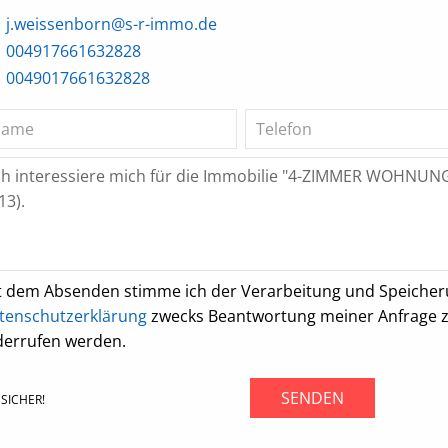
j.weissenborn@s-r-immo.de
004917661632828
0049017661632828
t dem Absenden stimme ich der Verarbeitung und Speiche
tenschutzerklärung
zwecks Beantwortung meiner Anfrage zu.
derrufen werden.
SENDEN
SICHER!