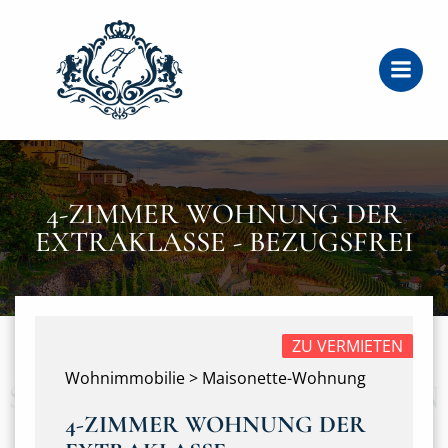
Zum
Inhalt
springen
4-ZIMMER WOHNUNG DER
EXTRAKLASSE - BEZUGSFREI
ZU VERMIETEN
Wohnimmobilie > Maisonette-Wohnung
4-ZIMMER WOHNUNG DER