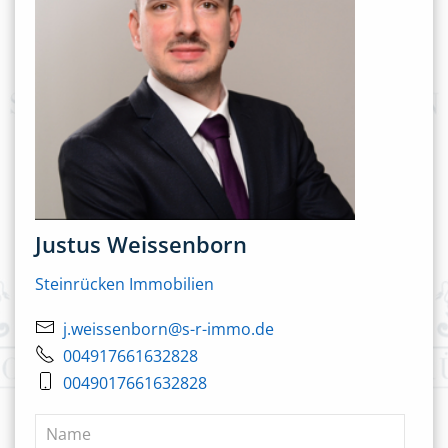
Justus Weissenborn
Steinrücken Immobilien
j.weissenborn@s-r-immo.de
004917661632828
0049017661632828