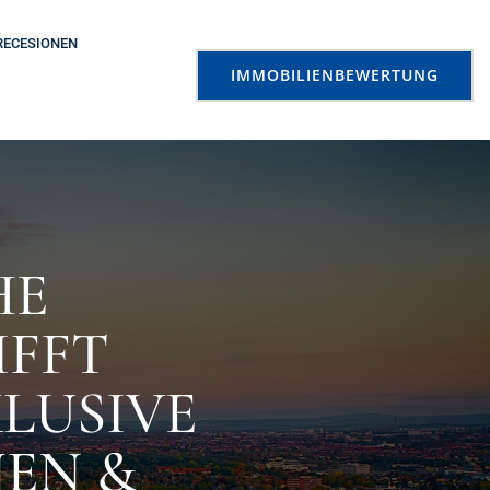
RECESIONEN
IMMOBILIENBEWERTUNG
HE
FT F
USIVE E
N & A