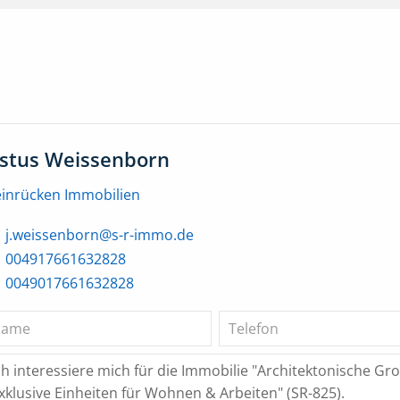
ustus Weissenborn
einrücken Immobilien
j.weissenborn@s-r-immo.de
004917661632828
0049017661632828