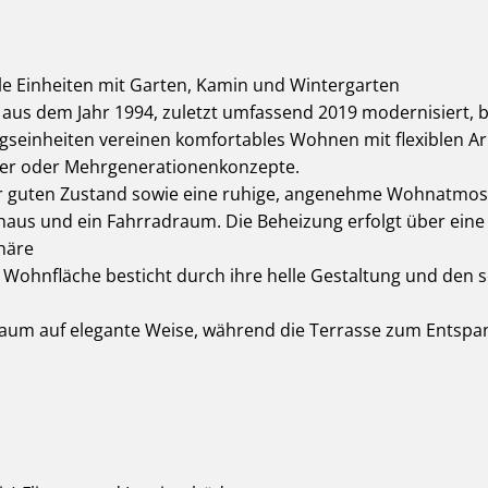
lle Einheiten mit Garten, Kamin und Wintergarten
aus dem Jahr 1994, zuletzt umfassend 2019 modernisiert, bi
seinheiten vereinen komfortables Wohnen mit flexiblen Arb
fler oder Mehrgenerationenkonzepte.
r guten Zustand sowie eine ruhige, angenehme Wohnatmosp
us und ein Fahrradraum. Die Beheizung erfolgt über eine 
phäre
² Wohnfläche besticht durch ihre helle Gestaltung und den
aum auf elegante Weise, während die Terrasse zum Entspan