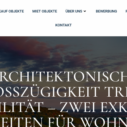
KAUF OBJEKTE
MIET OBJEKTE
ÜBER UNS
BEWERBUNG
KONTAKT
RCHITEKTONISC
SSZÜGIGKEIT TRIF
LITÄT – ZWEI EXKL
ITEN FÜR WOHNE