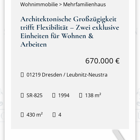
Wohnimmobilie > Mehrfamilienhaus
Architektonische Großzügigkeit
trifft Flexibilität – Zwei exklusive
Einheiten für Wohnen &
Arbeiten
670.000 €
01219 Dresden / Leubnitz-Neustra
SR-825
1994
138 m²
430 m²
4
❯
Hausansicht