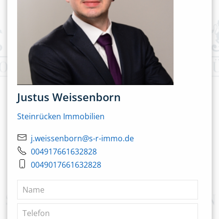
Justus Weissenborn
Steinrücken Immobilien
j.weissenborn@s-r-immo.de
004917661632828
0049017661632828