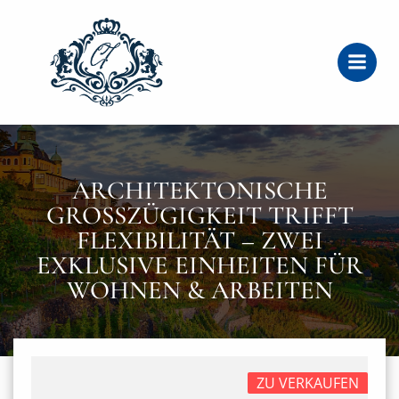
Zum
Inhalt
springen
ARCHITEKTONISCHE
GROSSZÜGIGKEIT TRIFFT F
LEXIBILITÄT – ZWEI E
XKLUSIVE EINHEITEN FÜR W
OHNEN & ARBEITEN
ZU VERKAUFEN