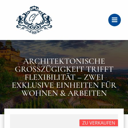
Zum
Inhalt
springen
ARCHITEKTONISCHE
GROSSZÜGIGKEIT TRIFFT F
LEXIBILITÄT – ZWEI E
XKLUSIVE EINHEITEN FÜR W
OHNEN & ARBEITEN
ZU VERKAUFEN