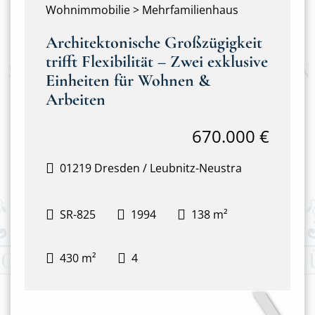
Wohnimmobilie > Mehrfamilienhaus
Architektonische Großzügigkeit
trifft Flexibilität – Zwei exklusive
Einheiten für Wohnen &
Arbeiten
670.000 €
01219 Dresden / Leubnitz-Neustra
SR-825
1994
138 m²
430 m²
4
❯
Hausansicht