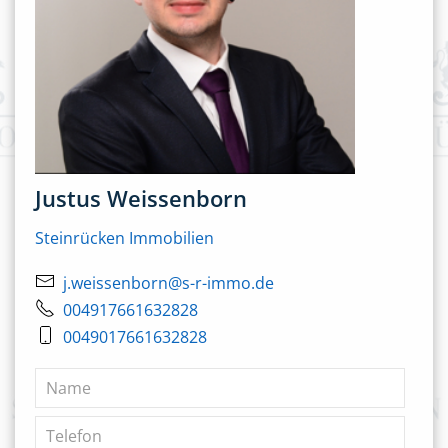
Justus Weissenborn
Steinrücken Immobilien
j.weissenborn@s-r-immo.de
004917661632828
0049017661632828