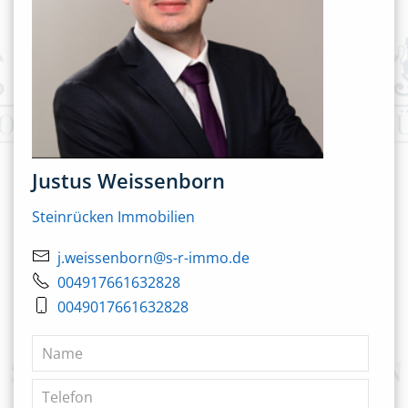
Justus Weissenborn
Steinrücken Immobilien
j.weissenborn@s-r-immo.de
004917661632828
0049017661632828