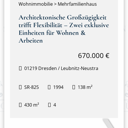
Wohnimmobilie > Mehrfamilienhaus
Architektonische Großzügigkeit
trifft Flexibilität – Zwei exklusive
Einheiten für Wohnen &
Arbeiten
670.000 €
01219 Dresden / Leubnitz-Neustra
SR-825
1994
138 m²
430 m²
4
❯
Hausansicht