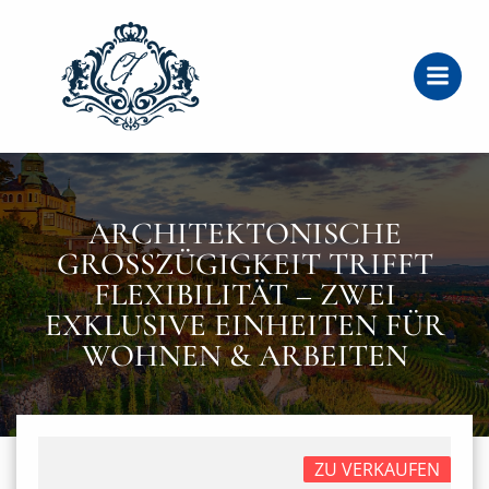
Zum
Inhalt
springen
ARCHITEKTONISCHE
GROSSZÜGIGKEIT TRIFFT F
LEXIBILITÄT – ZWEI E
XKLUSIVE EINHEITEN FÜR W
OHNEN & ARBEITEN
ZU VERKAUFEN