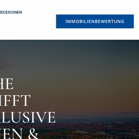
RECESIONEN
IMMOBILIENBEWERTUNG
HE
FT F
USIVE E
N & A