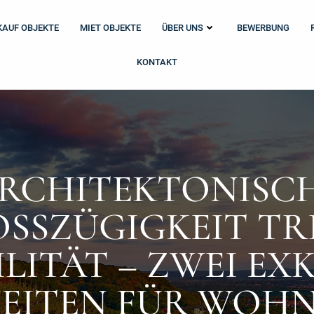
KAUF OBJEKTE
MIET OBJEKTE
ÜBER UNS
BEWERBUNG
KONTAKT
RCHITEKTONISC
SSZÜGIGKEIT TRIF
LITÄT – ZWEI EXKL
ITEN FÜR WOHNE