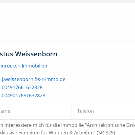
ustus Weissenborn
einrücken Immobilien
j.weissenborn@s-r-immo.de
004917661632828
0049017661632828