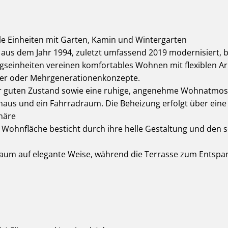
lle Einheiten mit Garten, Kamin und Wintergarten
aus dem Jahr 1994, zuletzt umfassend 2019 modernisiert, bi
seinheiten vereinen komfortables Wohnen mit flexiblen Arb
fler oder Mehrgenerationenkonzepte.
r guten Zustand sowie eine ruhige, angenehme Wohnatmosp
us und ein Fahrradraum. Die Beheizung erfolgt über eine 
phäre
² Wohnfläche besticht durch ihre helle Gestaltung und den
aum auf elegante Weise, während die Terrasse zum Entspan