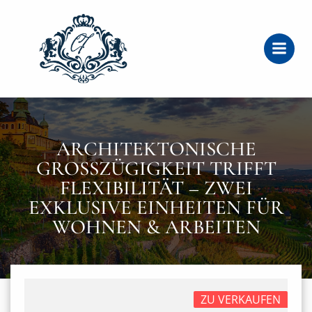
Zum
Inhalt
springen
ARCHITEKTONISCHE
GROSSZÜGIGKEIT TRIFFT F
LEXIBILITÄT – ZWEI E
XKLUSIVE EINHEITEN FÜR W
OHNEN & ARBEITEN
ZU VERKAUFEN