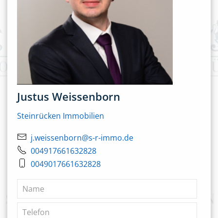
Justus Weissenborn
Steinrücken Immobilien
j.weissenborn@s-r-immo.de
004917661632828
0049017661632828