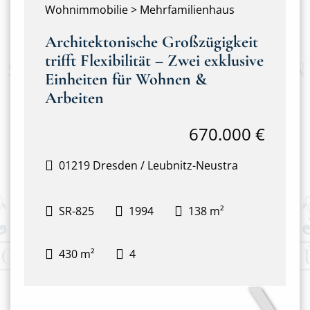
Wohnimmobilie > Mehrfamilienhaus
Architektonische Großzügigkeit
trifft Flexibilität – Zwei exklusive
Einheiten für Wohnen &
Arbeiten
670.000 €
01219 Dresden / Leubnitz-Neustra
SR-825
1994
138 m²
430 m²
4
❯
Hausansicht