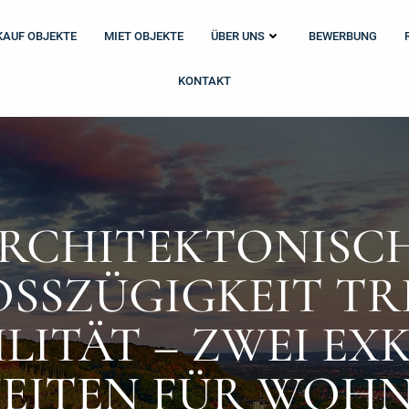
KAUF OBJEKTE
MIET OBJEKTE
ÜBER UNS
BEWERBUNG
KONTAKT
RCHITEKTONISC
SSZÜGIGKEIT TRIF
LITÄT – ZWEI EXKL
ITEN FÜR WOHNE