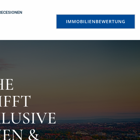
RECESIONEN
IMMOBILIENBEWERTUNG
HE
FT F
USIVE E
N & A