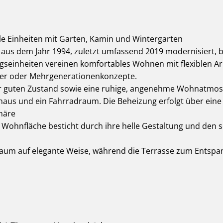
lle Einheiten mit Garten, Kamin und Wintergarten
aus dem Jahr 1994, zuletzt umfassend 2019 modernisiert, bi
seinheiten vereinen komfortables Wohnen mit flexiblen Arb
fler oder Mehrgenerationenkonzepte.
r guten Zustand sowie eine ruhige, angenehme Wohnatmosp
us und ein Fahrradraum. Die Beheizung erfolgt über eine 
phäre
² Wohnfläche besticht durch ihre helle Gestaltung und den
aum auf elegante Weise, während die Terrasse zum Entspan