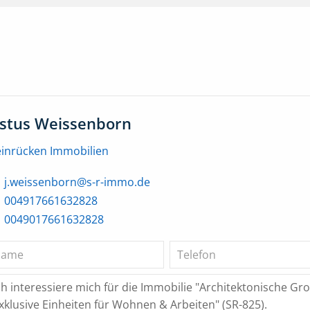
ustus Weissenborn
einrücken Immobilien
j.weissenborn@s-r-immo.de
004917661632828
0049017661632828