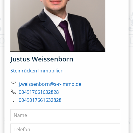
Justus Weissenborn
Steinrücken Immobilien
j.weissenborn@s-r-immo.de
004917661632828
0049017661632828