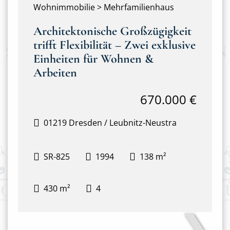
Wohnimmobilie > Mehrfamilienhaus
Architektonische Großzügigkeit
trifft Flexibilität – Zwei exklusive
Einheiten für Wohnen &
Arbeiten
670.000 €
01219 Dresden / Leubnitz-Neustra
SR-825
1994
138 m²
430 m²
4
❯
Hausansicht