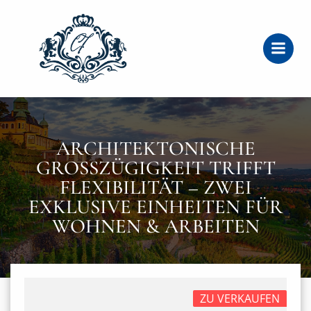
Zum
Inhalt
springen
ARCHITEKTONISCHE
GROSSZÜGIGKEIT TRIFFT F
LEXIBILITÄT – ZWEI E
XKLUSIVE EINHEITEN FÜR W
OHNEN & ARBEITEN
ZU VERKAUFEN