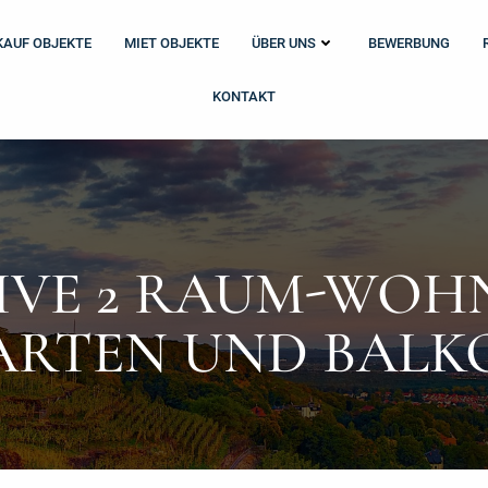
KAUF OBJEKTE
MIET OBJEKTE
ÜBER UNS
BEWERBUNG
KONTAKT
IVE 2 RAUM-WOH
ARTEN UND BALK