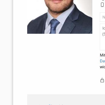
Mi
Da
wi