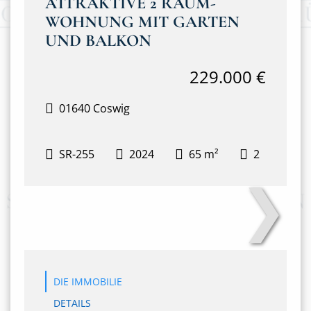
ATTRAKTIVE 2 RAUM-
WOHNUNG MIT GARTEN
UND BALKON
229.000 €
01640 Coswig
SR-255
2024
65 m²
2
❯
Secret Sale
DIE IMMOBILIE
DETAILS