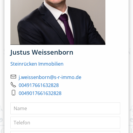
Justus Weissenborn
Steinrücken Immobilien
j.weissenborn@s-r-immo.de
004917661632828
0049017661632828