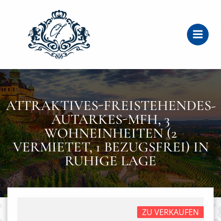
Zum
Inhalt
springen
ATTRAKTIVES-FREISTEHENDES-
AUTARKES-MFH, 3
WOHNEINHEITEN (2
VERMIETET, 1 BEZUGSFREI) IN
RUHIGE LAGE
ZU VERKAUFEN