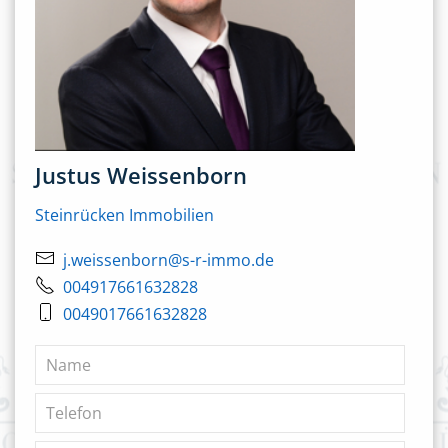
Justus Weissenborn
Steinrücken Immobilien
j.weissenborn@s-r-immo.de
004917661632828
0049017661632828