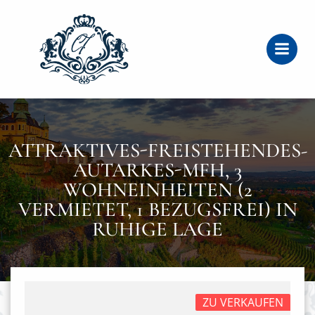
Zum
Inhalt
springen
ATTRAKTIVES-FREISTEHENDES-
AUTARKES-MFH, 3
WOHNEINHEITEN (2
VERMIETET, 1 BEZUGSFREI) IN
RUHIGE LAGE
ZU VERKAUFEN