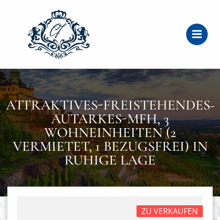
Zum
Inhalt
springen
ATTRAKTIVES-FREISTEHENDES-
AUTARKES-MFH, 3
WOHNEINHEITEN (2
VERMIETET, 1 BEZUGSFREI) IN
RUHIGE LAGE
ZU VERKAUFEN