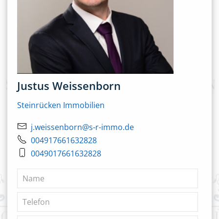
Justus Weissenborn
Steinrücken Immobilien
j.weissenborn@s-r-immo.de
004917661632828
0049017661632828