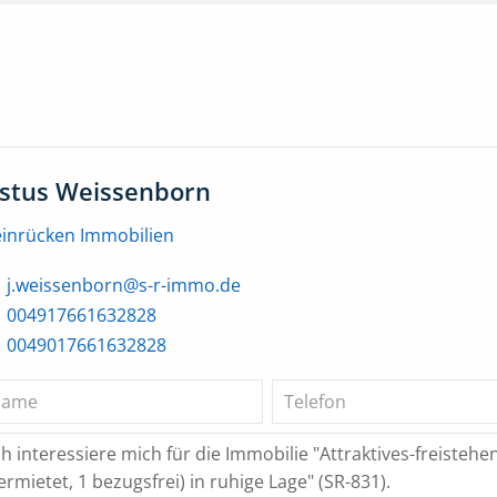
ustus Weissenborn
einrücken Immobilien
j.weissenborn@s-r-immo.de
004917661632828
0049017661632828