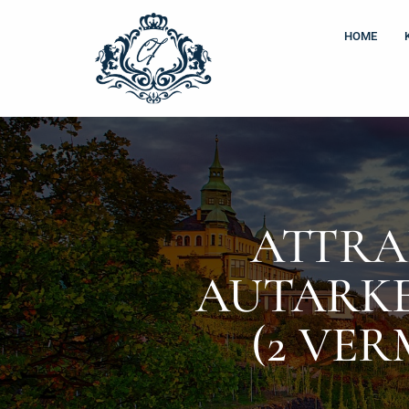
Zum
Inhalt
HOME
springen
ATTRA
AUTARKE
(2 VER