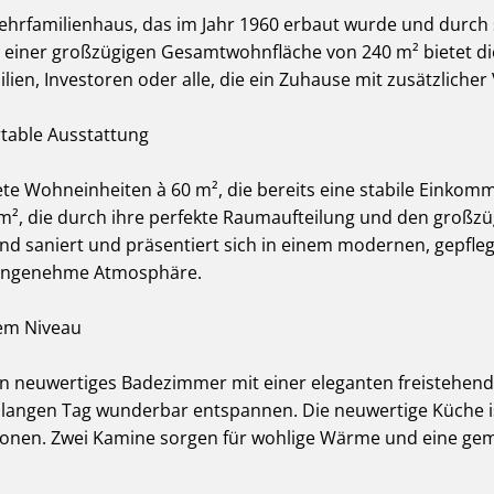
rfamilienhaus, das im Jahr 1960 erbaut wurde und durch 
t einer großzügigen Gesamtwohnfläche von 240 m² bietet dies
lien, Investoren oder alle, die ein Zuhause mit zusätzliche
rtable Ausstattung
tete Wohneinheiten à 60 m², die bereits eine stabile Einkom
m², die durch ihre perfekte Raumaufteilung und den großzü
 saniert und präsentiert sich in einem modernen, gepfle
e angenehme Atmosphäre.
em Niveau
in neuwertiges Badezimmer mit einer eleganten freistehe
m langen Tag wunderbar entspannen. Die neuwertige Küche i
ationen. Zwei Kamine sorgen für wohlige Wärme und eine ge