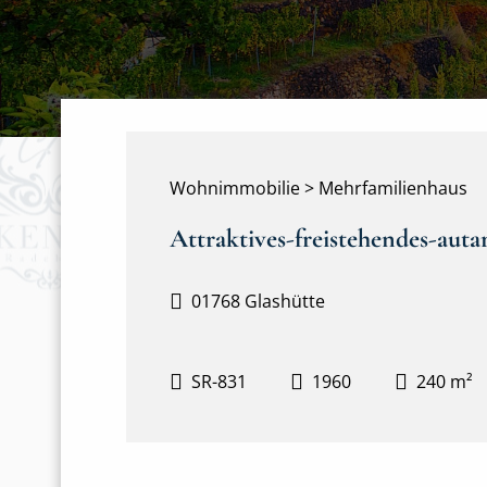
Wohnimmobilie > Mehrfamilienhaus
Attraktives-freistehendes-auta
01768 Glashütte
SR-831
1960
240 m²