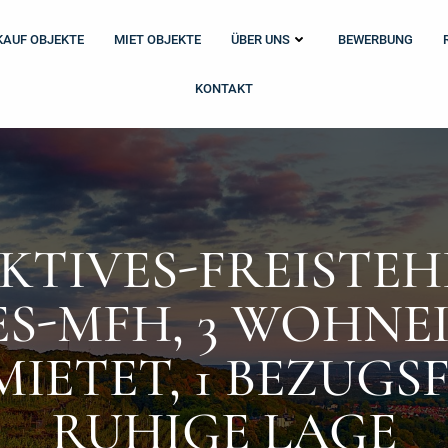
KAUF OBJEKTE
MIET OBJEKTE
ÜBER UNS
BEWERBUNG
KONTAKT
KTIVES-FREISTEH
S-MFH, 3 WOHNE
MIETET, 1 BEZUGSF
RUHIGE LAGE