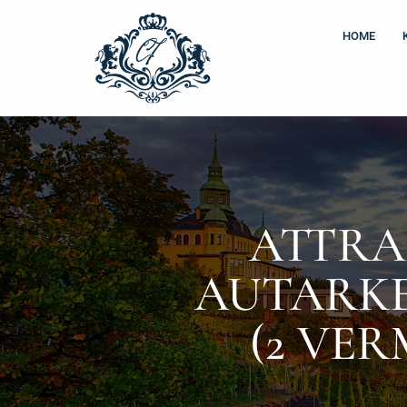
Zum
Inhalt
HOME
springen
ATTRA
AUTARKE
(2 VER