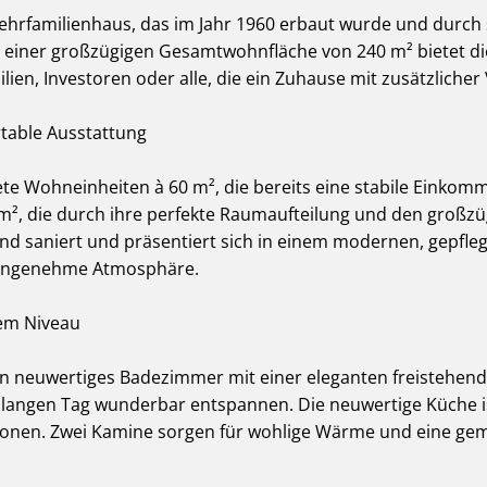
rfamilienhaus, das im Jahr 1960 erbaut wurde und durch 
t einer großzügigen Gesamtwohnfläche von 240 m² bietet dies
lien, Investoren oder alle, die ein Zuhause mit zusätzliche
rtable Ausstattung
tete Wohneinheiten à 60 m², die bereits eine stabile Einkom
m², die durch ihre perfekte Raumaufteilung und den großzü
 saniert und präsentiert sich in einem modernen, gepfle
e angenehme Atmosphäre.
em Niveau
in neuwertiges Badezimmer mit einer eleganten freistehe
m langen Tag wunderbar entspannen. Die neuwertige Küche i
ationen. Zwei Kamine sorgen für wohlige Wärme und eine ge