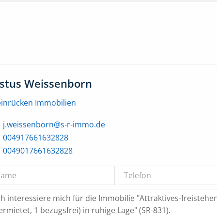
ustus Weissenborn
einrücken Immobilien
j.weissenborn@s-r-immo.de
004917661632828
0049017661632828