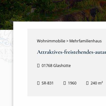
Wohnimmobilie > Mehrfamilienhaus
Attraktives-freistehendes-auta
01768 Glashütte
SR-831
1960
240 m²