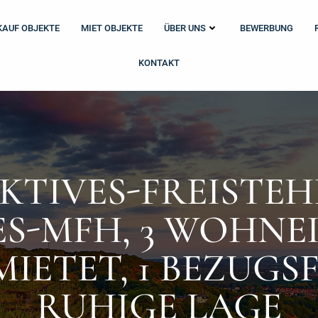
KAUF OBJEKTE
MIET OBJEKTE
ÜBER UNS
BEWERBUNG
KONTAKT
KTIVES-FREISTEH
S-MFH, 3 WOHNE
MIETET, 1 BEZUGSF
RUHIGE LAGE