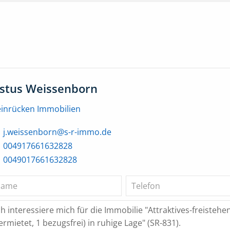
ustus Weissenborn
einrücken Immobilien
j.weissenborn@s-r-immo.de
004917661632828
0049017661632828