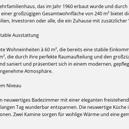
rfamilienhaus, das im Jahr 1960 erbaut wurde und durch 
t einer großzügigen Gesamtwohnfläche von 240 m² bietet dies
lien, Investoren oder alle, die ein Zuhause mit zusätzliche
rtable Ausstattung
tete Wohneinheiten à 60 m², die bereits eine stabile Einkom
m², die durch ihre perfekte Raumaufteilung und den großzü
 saniert und präsentiert sich in einem modernen, gepfle
e angenehme Atmosphäre.
em Niveau
in neuwertiges Badezimmer mit einer eleganten freistehe
m langen Tag wunderbar entspannen. Die neuwertige Küche i
ationen. Zwei Kamine sorgen für wohlige Wärme und eine ge