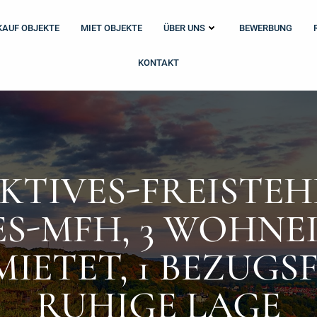
KAUF OBJEKTE
MIET OBJEKTE
ÜBER UNS
BEWERBUNG
KONTAKT
KTIVES-FREISTEH
S-MFH, 3 WOHNE
MIETET, 1 BEZUGSF
RUHIGE LAGE