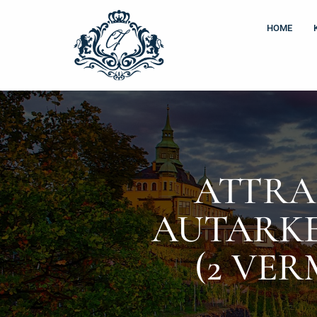
Zum
Inhalt
HOME
springen
ATTRA
AUTARKE
(2 VER