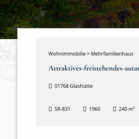
Wohnimmobilie > Mehrfamilienhaus
Attraktives-freistehendes-auta
01768 Glashütte
SR-831
1960
240 m²