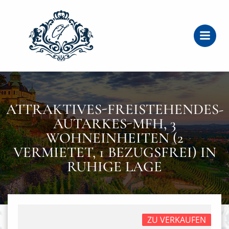
Zum
Inhalt
springen
ATTRAKTIVES-FREISTEHENDES-
AUTARKES-MFH, 3
WOHNEINHEITEN (2
VERMIETET, 1 BEZUGSFREI) IN
RUHIGE LAGE
ZU VERKAUFEN