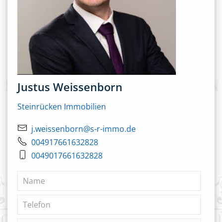
Justus Weissenborn
Steinrücken Immobilien
j.weissenborn@s-r-immo.de
004917661632828
0049017661632828