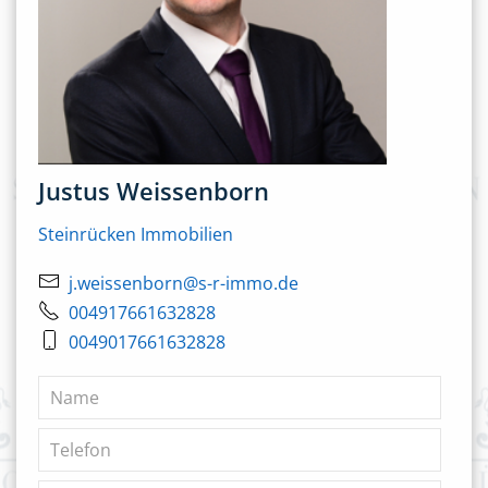
Justus Weissenborn
Steinrücken Immobilien
j.weissenborn@s-r-immo.de
004917661632828
0049017661632828