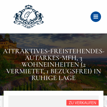
Zum
Inhalt
springen
ATTRAKTIVES-FREISTEHENDES-
AUTARKES-MFH, 3
WOHNEINHEITEN (2
VERMIETET, 1 BEZUGSFREI) IN
RUHIGE LAGE
ZU VERKAUFEN