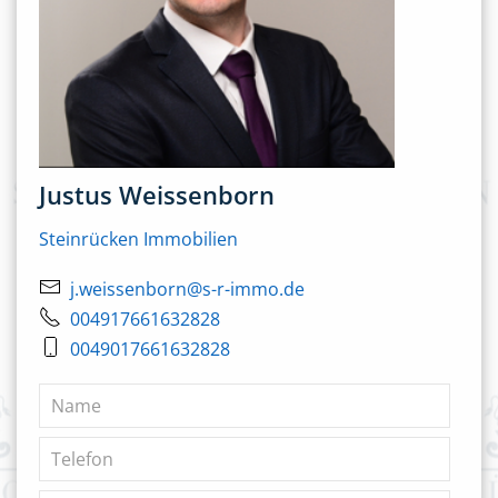
Justus Weissenborn
Steinrücken Immobilien
j.weissenborn@s-r-immo.de
004917661632828
0049017661632828