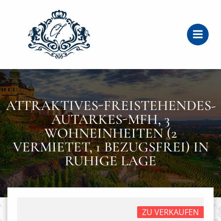
Zum
Inhalt
springen
ATTRAKTIVES-FREISTEHENDES-
AUTARKES-MFH, 3
WOHNEINHEITEN (2
VERMIETET, 1 BEZUGSFREI) IN
RUHIGE LAGE
ZU VERKAUFEN