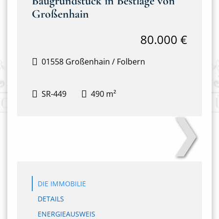
Baugrundstück in Bestlage von
Großenhain
80.000 €
01558 Großenhain / Folbern
SR-449
490 m²
❯
IMG_8270
DIE IMMOBILIE
DETAILS
ENERGIEAUSWEIS