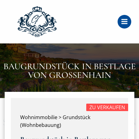
Zum
Inhalt
springen
BAUGRUNDSTÜCK IN BESTLAGE
VON GROSSENHAIN
ZU VERKAUFEN
Wohnimmobilie > Grundstück
(Wohnbebauung)