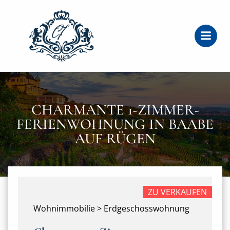
Zum
Inhalt
springen
CHARMANTE 1-ZIMMER-
FERIENWOHNUNG IN BAABE
AUF RÜGEN
ZU VERKAUFEN
Wohnimmobilie > Erdgeschosswohnung