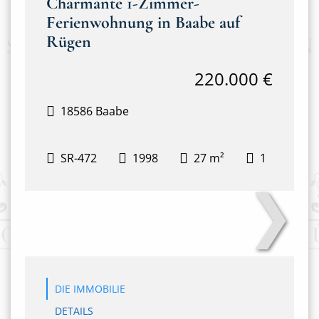
Charmante 1-Zimmer-
Ferienwohnung in Baabe auf
Rügen
220.000 €
18586 Baabe
SR-472
1998
27 m²
1
❯
Hanseatic-Nr22-3
DIE IMMOBILIE
DETAILS