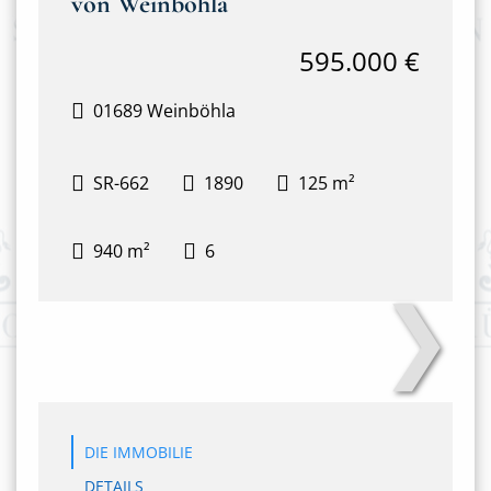
von Weinböhla
595.000 €
01689 Weinböhla
SR-662
1890
125 m²
940 m²
6
❯
DJI_0686
DIE IMMOBILIE
DETAILS