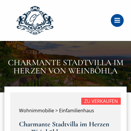
Zum
Inhalt
springen
CHARMANTE STADTVILLA IM
HERZEN VON WEINBÖHLA
ZU VERKAUFEN
Wohnimmobilie > Einfamilienhaus
Charmante Stadtvilla im Herzen