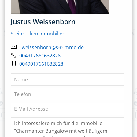
Justus Weissenborn
Steinrücken Immobilien
j.weissenborn@s-r-immo.de
004917661632828
0049017661632828