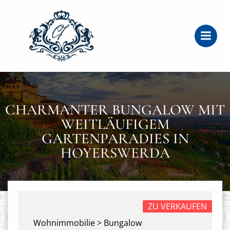
Zum
Inhalt
springen
CHARMANTER BUNGALOW MIT
WEITLÄUFIGEM
GARTENPARADIES IN
HOYERSWERDA
ZU VERKAUFEN
Wohnimmobilie > Bungalow