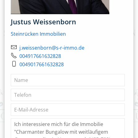
Justus Weissenborn
Steinrücken Immobilien
j.weissenborn@s-r-immo.de
004917661632828
0049017661632828