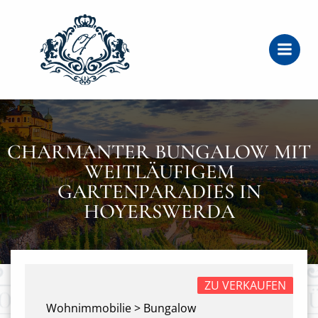
Zum
Inhalt
springen
CHARMANTER BUNGALOW MIT
WEITLÄUFIGEM
GARTENPARADIES IN
HOYERSWERDA
ZU VERKAUFEN
Wohnimmobilie > Bungalow