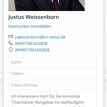
Justus Weissenborn
Steinrücken Immobilien
j.weissenborn@s-r-immo.de
004917661632828
0049017661632828