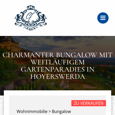
Zum
Inhalt
springen
CHARMANTER BUNGALOW MIT
WEITLÄUFIGEM
GARTENPARADIES IN
HOYERSWERDA
ZU VERKAUFEN
Wohnimmobilie > Bungalow