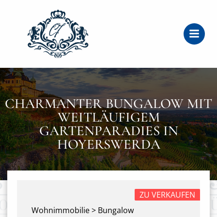
Zum
Inhalt
springen
CHARMANTER BUNGALOW MIT
WEITLÄUFIGEM
GARTENPARADIES IN
HOYERSWERDA
ZU VERKAUFEN
Wohnimmobilie > Bungalow