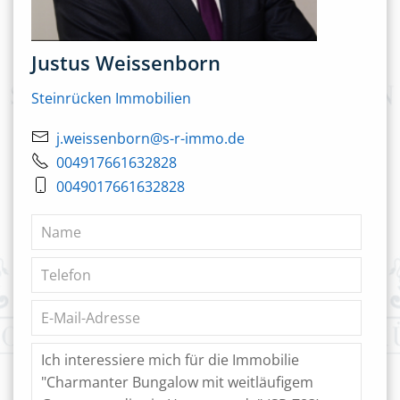
Justus Weissenborn
Steinrücken Immobilien
j.weissenborn@s-r-immo.de
004917661632828
0049017661632828