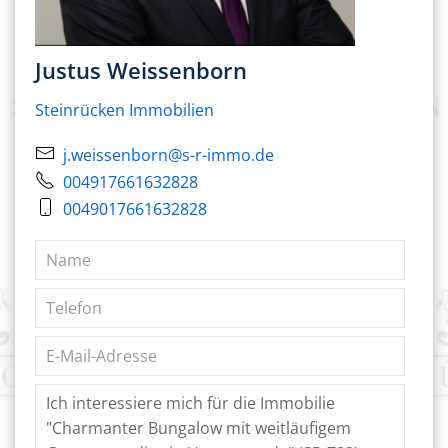
Justus Weissenborn
Steinrücken Immobilien
j.weissenborn@s-r-immo.de
004917661632828
0049017661632828