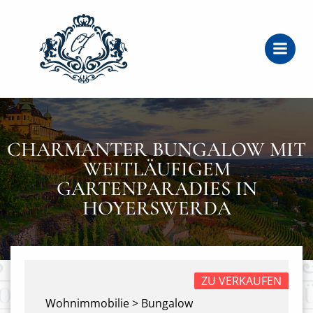
Zum
Inhalt
springen
CHARMANTER BUNGALOW MIT
WEITLÄUFIGEM
GARTENPARADIES IN
HOYERSWERDA
ZU VERKAUFEN
Wohnimmobilie > Bungalow