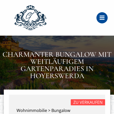
Zum
Inhalt
springen
CHARMANTER BUNGALOW MIT
WEITLÄUFIGEM
GARTENPARADIES IN
HOYERSWERDA
ZU VERKAUFEN
Wohnimmobilie > Bungalow