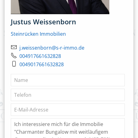
Justus Weissenborn
Steinrücken Immobilien
j.weissenborn@s-r-immo.de
004917661632828
0049017661632828