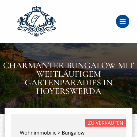
Zum
Inhalt
springen
CHARMANTER BUNGALOW MIT
WEITLÄUFIGEM
GARTENPARADIES IN
HOYERSWERDA
ZU VERKAUFEN
Wohnimmobilie > Bungalow