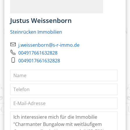
Justus Weissenborn
Steinrücken Immobilien
j.weissenborn@s-r-immo.de
004917661632828
0049017661632828