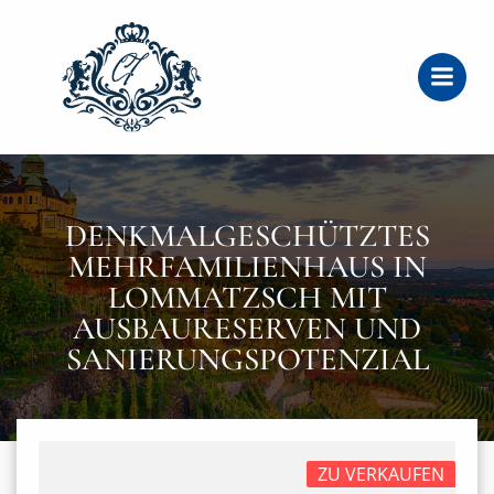
Zum
Inhalt
springen
DENKMALGESCHÜTZTES
MEHRFAMILIENHAUS IN
LOMMATZSCH MIT
AUSBAURESERVEN UND
SANIERUNGSPOTENZIAL
ZU VERKAUFEN