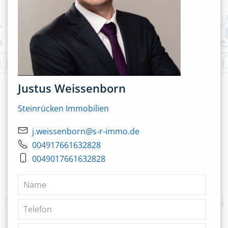
Justus Weissenborn
Steinrücken Immobilien
j.weissenborn@s-r-immo.de
004917661632828
0049017661632828