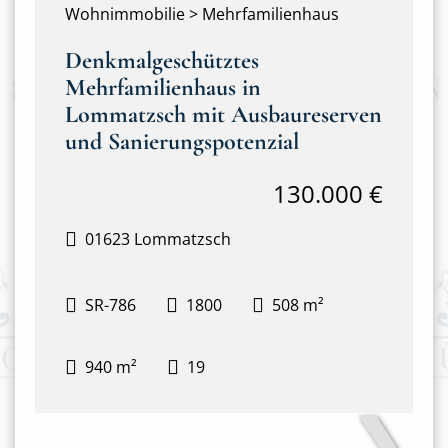
Wohnimmobilie > Mehrfamilienhaus
Denkmalgeschütztes
Mehrfamilienhaus in
Lommatzsch mit Ausbaureserven
und Sanierungspotenzial
130.000 €
01623 Lommatzsch
SR-786
1800
508 m²
940 m²
19
❯
Haupthaus mit Anbau