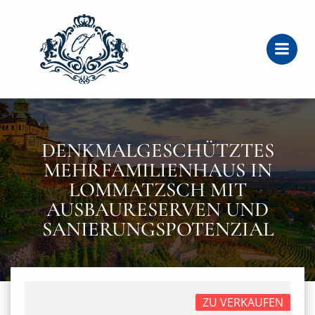
Zum
Inhalt
springen
DENKMALGESCHÜTZTES
MEHRFAMILIENHAUS IN
LOMMATZSCH MIT
AUSBAURESERVEN UND
SANIERUNGSPOTENZIAL
ZU VERKAUFEN