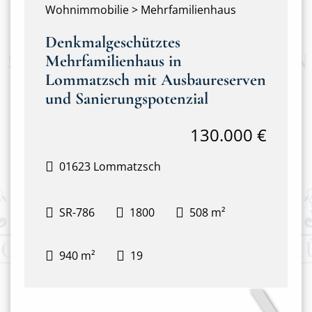
Wohnimmobilie > Mehrfamilienhaus
Denkmalgeschütztes
Mehrfamilienhaus in
Lommatzsch mit Ausbaureserven
und Sanierungspotenzial
130.000 €
01623 Lommatzsch
SR-786
1800
508 m²
940 m²
19
❯
Haupthaus mit Anbau