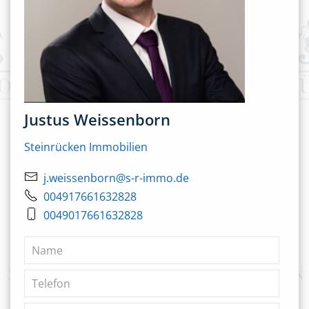
Justus Weissenborn
Steinrücken Immobilien
j.weissenborn@s-r-immo.de
004917661632828
0049017661632828