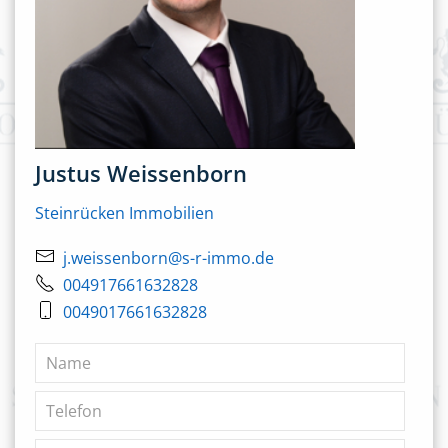
Justus Weissenborn
Steinrücken Immobilien
j.weissenborn@s-r-immo.de
004917661632828
0049017661632828