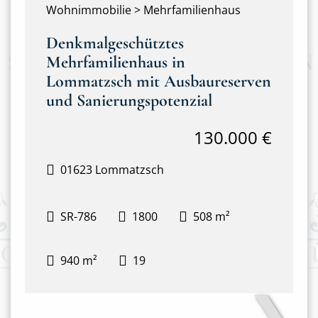
Wohnimmobilie > Mehrfamilienhaus
Denkmalgeschütztes
Mehrfamilienhaus in
Lommatzsch mit Ausbaureserven
und Sanierungspotenzial
130.000 €
01623 Lommatzsch
SR-786
1800
508 m²
940 m²
19
❯
Haupthaus mit Anbau