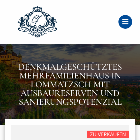
Zum
Inhalt
springen
DENKMALGESCHÜTZTES
MEHRFAMILIENHAUS IN
LOMMATZSCH MIT
AUSBAURESERVEN UND
SANIERUNGSPOTENZIAL
ZU VERKAUFEN