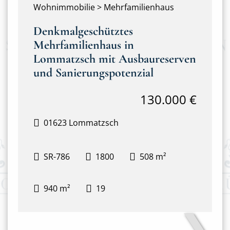
Wohnimmobilie > Mehrfamilienhaus
Denkmalgeschütztes
Mehrfamilienhaus in
Lommatzsch mit Ausbaureserven
und Sanierungspotenzial
130.000 €
01623 Lommatzsch
SR-786
1800
508 m²
940 m²
19
❯
Haupthaus mit Anbau