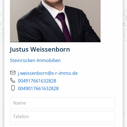
Justus Weissenborn
Steinrücken Immobilien
j.weissenborn@s-r-immo.de
004917661632828
0049017661632828