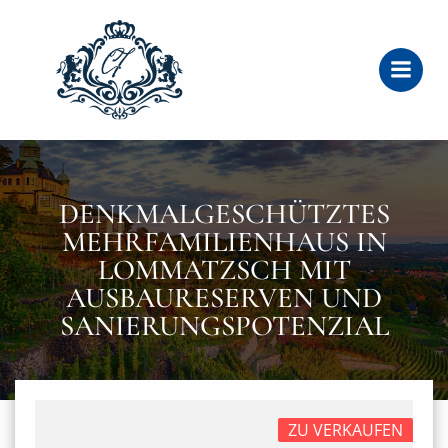
Zum
Inhalt
springen
DENKMALGESCHÜTZTES
MEHRFAMILIENHAUS IN
LOMMATZSCH MIT
AUSBAURESERVEN UND
SANIERUNGSPOTENZIAL
ZU VERKAUFEN