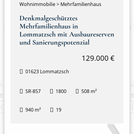
Wohnimmobilie > Mehrfamilienhaus
Denkmalgeschütztes
Mehrfamilienhaus in
Lommatzsch mit Ausbaureserven
und Sanierungspotenzial
129.000 €
01623 Lommatzsch
SR-857
1800
508 m²
940 m²
19
❯
Haupthaus mit Anbau