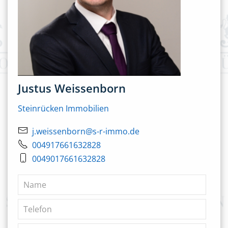
Justus Weissenborn
Steinrücken Immobilien
j.weissenborn@s-r-immo.de
004917661632828
0049017661632828