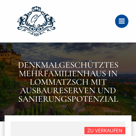
Zum
Inhalt
springen
DENKMALGESCHÜTZTES
MEHRFAMILIENHAUS IN
LOMMATZSCH MIT
AUSBAURESERVEN UND
SANIERUNGSPOTENZIAL
ZU VERKAUFEN