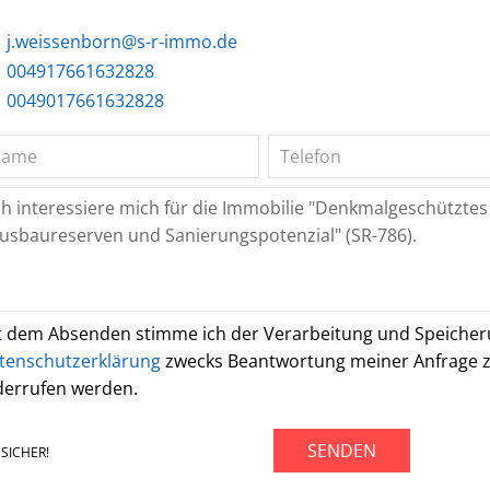
j.weissenborn@s-r-immo.de
004917661632828
0049017661632828
t dem Absenden stimme ich der Verarbeitung und Speiche
tenschutzerklärung
zwecks Beantwortung meiner Anfrage zu.
derrufen werden.
SENDEN
SICHER!