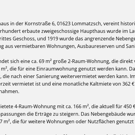
us in der Kornstraße 6, 01623 Lommatzsch, vereint histori
hrhundert erbaute zweigeschossige Haupthaus wurde im Lauf
 drittes Geschoss, und 1919 wurde das angrenzende Neben
hung aus vermietbaren Wohnungen, Ausbaureserven und Sani
det sich eine ca. 69 m² große 2-Raum-Wohnung, die direk
8 m², die für eine Einraumwohnung genutzt werden kann. D
 die nach einer Sanierung weitervermietet werden kann. Im
zeit vermietet ist und eine monatliche Kaltmiete von 362 € e
nnahmen.
ete 4-Raum-Wohnung mit ca. 166 m², die aktuell für 450 € K
tanpassungen die Erträge zu steigern. Das Nebengebäude wu
07 m², die für weitere Wohnungen oder Nutzflächen genutz