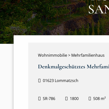
SA
Wohnimmobilie > Mehrfamilienhaus
Denkmalgeschütztes Mehrfami
01623 Lommatzsch
SR-786
1800
508 m²