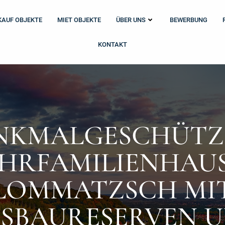
KAUF OBJEKTE
MIET OBJEKTE
ÜBER UNS
BEWERBUNG
KONTAKT
NKMALGESCHÜTZ
HRFAMILIENHAUS
LOMMATZSCH MI
SBAURESERVEN 