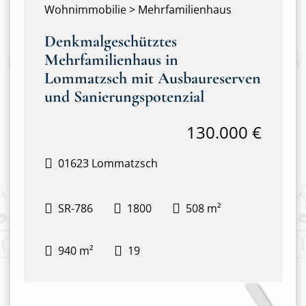
Wohnimmobilie > Mehrfamilienhaus
Denkmalgeschütztes
Mehrfamilienhaus in
Lommatzsch mit Ausbaureserven
und Sanierungspotenzial
130.000 €
01623 Lommatzsch
SR-786
1800
508 m²
940 m²
19
❯
Haupthaus mit Anbau