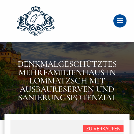
Zum
Inhalt
springen
DENKMALGESCHÜTZTES
MEHRFAMILIENHAUS IN
LOMMATZSCH MIT
AUSBAURESERVEN UND
SANIERUNGSPOTENZIAL
ZU VERKAUFEN