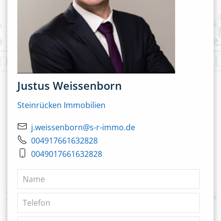
Justus Weissenborn
Steinrücken Immobilien
j.weissenborn@s-r-immo.de
004917661632828
0049017661632828