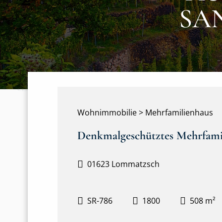
SA
Wohnimmobilie > Mehrfamilienhaus
Denkmalgeschütztes Mehrfami
01623 Lommatzsch
SR-786
1800
508 m²