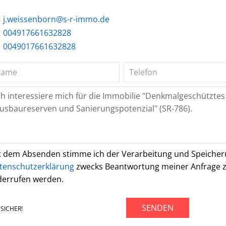
j.weissenborn@s-r-immo.de
004917661632828
0049017661632828
t dem Absenden stimme ich der Verarbeitung und Speiche
tenschutzerklärung
zwecks Beantwortung meiner Anfrage zu.
derrufen werden.
SENDEN
SICHER!