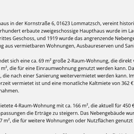
us in der Kornstraße 6, 01623 Lommatzsch, vereint histori
hrhundert erbaute zweigeschossige Haupthaus wurde im Lauf
 drittes Geschoss, und 1919 wurde das angrenzende Neben
hung aus vermietbaren Wohnungen, Ausbaureserven und Sani
det sich eine ca. 69 m² große 2-Raum-Wohnung, die direk
8 m², die für eine Einraumwohnung genutzt werden kann. D
 die nach einer Sanierung weitervermietet werden kann. Im
zeit vermietet ist und eine monatliche Kaltmiete von 362 € e
nnahmen.
ete 4-Raum-Wohnung mit ca. 166 m², die aktuell für 450 € K
tanpassungen die Erträge zu steigern. Das Nebengebäude wu
07 m², die für weitere Wohnungen oder Nutzflächen genutz