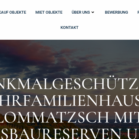
KAUF OBJEKTE
MIET OBJEKTE
ÜBER UNS
BEWERBUNG
KONTAKT
NKMALGESCHÜTZ
HRFAMILIENHAUS
LOMMATZSCH MI
SBAURESERVEN 