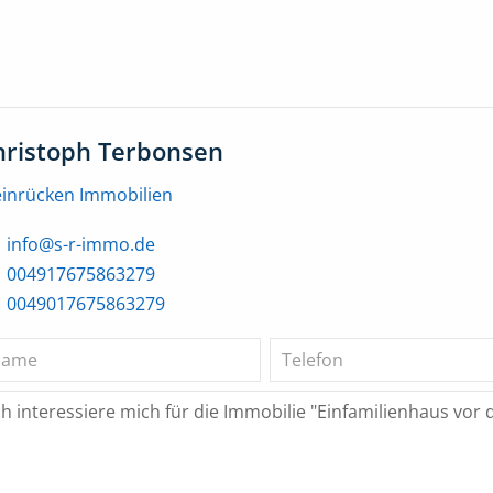
hristoph Terbonsen
einrücken Immobilien
info@s-r-immo.de
004917675863279
0049017675863279