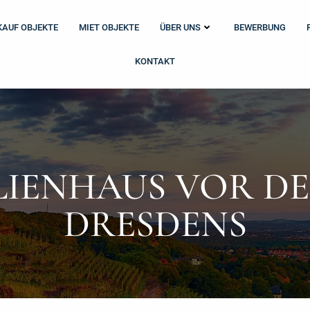
KAUF OBJEKTE
MIET OBJEKTE
ÜBER UNS
BEWERBUNG
KONTAKT
LIENHAUS VOR D
DRESDENS