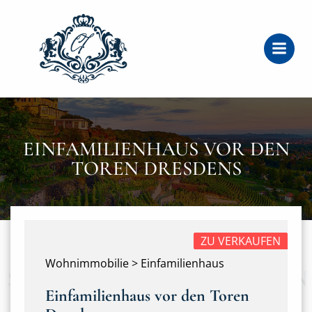
Zum
Inhalt
springen
EINFAMILIENHAUS VOR DEN
TOREN DRESDENS
ZU VERKAUFEN
Wohnimmobilie > Einfamilienhaus
Einfamilienhaus vor den Toren