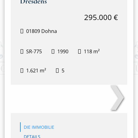
Dresdens
295.000 €
01809 Dohna
SR-775
1990
118 m²
1.621 m²
5
❯
WhatsApp Image 2026-04-22 at 14.54.06 (1)
DIE IMMOBILIE
DETAILS