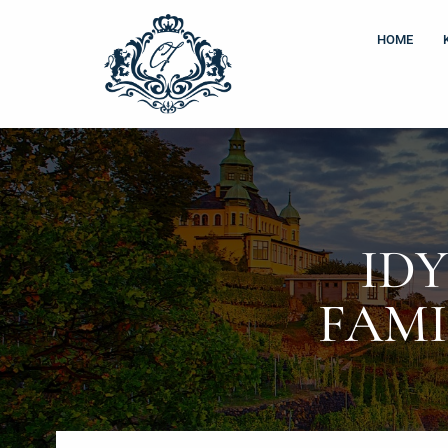
Zum
Inhalt
HOME
springen
IDY
FAMI