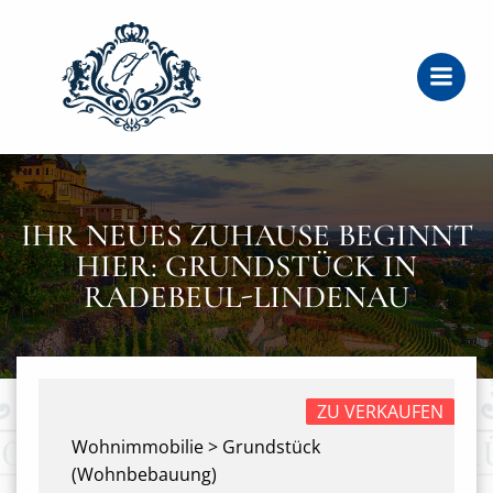
Zum
Inhalt
springen
IHR NEUES ZUHAUSE BEGINNT
HIER: GRUNDSTÜCK IN
RADEBEUL-LINDENAU
ZU VERKAUFEN
Wohnimmobilie > Grundstück
(Wohnbebauung)