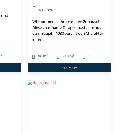
Radebeul
e und
-
Willkommen in Ihrem neuen Zuhause!
Diese charmante Doppelhaushälfte aus
dem Baujahr 1930 vereint den Charakter
eines...
2
96 m²
710 m²
4
318.500 €