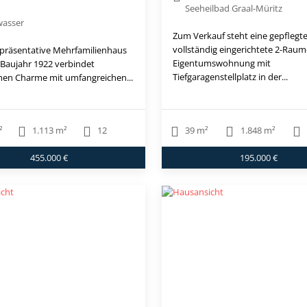
Seeheilbad Graal-Müritz
asser
Zum Verkauf steht eine gepflegt
vollständig eingerichtete 2-Raum
epräsentative Mehrfamilienhaus
Eigentumswohnung mit
Baujahr 1922 verbindet
Tiefgaragenstellplatz in der...
chen Charme mit umfangreichen...
²
1.113 m²
12
39 m²
1.848 m²
455.000 €
195.000 €