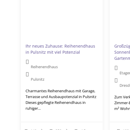
Ihr neues Zuhause: Reihenendhaus
Großzüg
in Pulsnitz mit viel Potenzial
Sonnen
Garten
Reihenendhaus
Etag
Pulsnitz
Dres
Charmantes Reihenendhaus mit Garage,
Terrasse und Ausbaupotenzial in Pulsnitz
Zum Verka
Dieses gepflegte Reihenendhaus in
Zimmer-E
ruhiger...
m² Wohnf