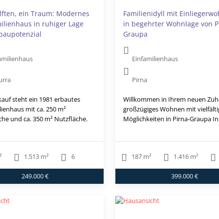
lften, ein Traum: Modernes
Familienidyll mit Einliegerw
ilienhaus in ruhiger Lage
in begehrter Wohnlage von P
baupotenzial
Graupa
amilienhaus
Einfamilienhaus
urra
Pirna
auf steht ein 1981 erbautes
Willkommen in Ihrem neuen Zuh
lienhaus mit ca. 250 m²
großzügiges Wohnen mit vielfält
he und ca. 350 m² Nutzfläche.
Möglichkeiten in Pirna-Graupa In.
²
1.513 m²
6
187 m²
1.416 m²
249.000 €
399.000 €