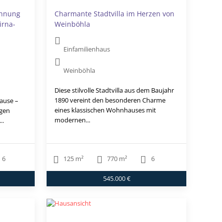
ohnung
Charmante Stadtvilla im Herzen von
irna-
Weinböhla
Einfamilienhaus
Weinböhla
Diese stilvolle Stadtvilla aus dem Baujahr
1890 vereint den besonderen Charme
ause –
eines klassischen Wohnhauses mit
igen
modernen...
..
6
125 m²
770 m²
6
545.000 €