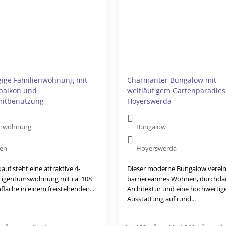
ige Familienwohnung mit
Charmanter Bungalow mit
balkon und
weitläufigem Gartenparadies
mitbenutzung
Hoyerswerda
enwohnung
Bungalow
den
Hoyerswerda
uf steht eine attraktive 4-
Dieser moderne Bungalow verein
igentumswohnung mit ca. 108
barrierearmes Wohnen, durchda
läche in einem freistehenden...
Architektur und eine hochwertig
Ausstattung auf rund...