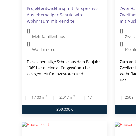
Projektentwicklung mit Perspektive –
Zwei Hä
Aus ehemaliger Schule wird
Zweifam
Wohnraum mit Rendite
mit Aus
Mehrfamilienhaus
Zweif
Wohlmirstedt
Kleinf
Diese ehemalige Schule aus dem Baujahr
Zum Verk
1969 bietet eine außergewöhnliche
Zweifami
Gelegenheit für Investoren und...
Wohnfläc
Das...
1.100 m²
2.017 m²
17
250 m
399.000 €