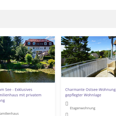
am See - Exklusives
Charmante Ostsee-Wohnung
ilienhaus mit privatem
gepflegter Wohnlage
ang
Etagenwohnung
amilienhaus