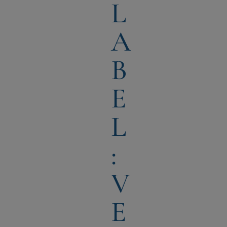
L
A
B
E
L
:
V
E