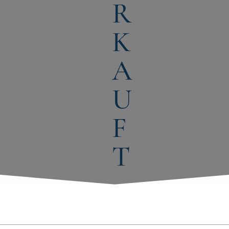
R
K
A
U
F
T