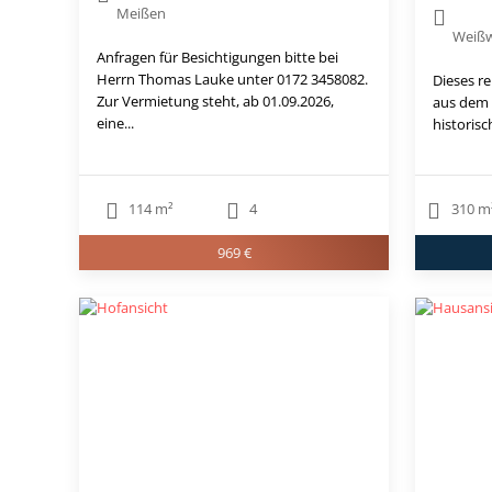
Meißen
Weißw
Anfragen für Besichtigungen bitte bei
Herrn Thomas Lauke unter 0172 3458082.
Dieses r
Zur Vermietung steht, ab 01.09.2026,
aus dem 
eine...
historis
114 m²
4
310 m
969 €