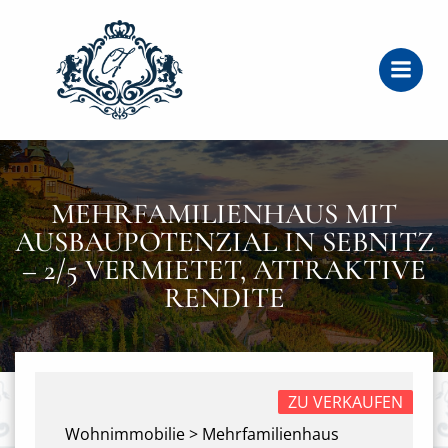
Zum
Inhalt
springen
MEHRFAMILIENHAUS MIT
AUSBAUPOTENZIAL IN SEBNITZ
– 2/5 VERMIETET, ATTRAKTIVE
RENDITE
ZU VERKAUFEN
Wohnimmobilie > Mehrfamilienhaus