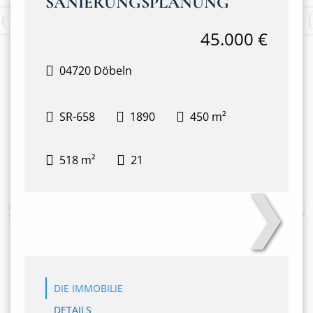
SANIERUNGSPLANUNG
45.000 €
04720 Döbeln
SR-658
1890
450 m²
518 m²
21
❯
Ansicht Front (2)
DIE IMMOBILIE
DETAILS