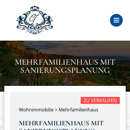
Zum
Inhalt
springen
MEHRFAMILIENHAUS MIT
SANIERUNGSPLANUNG
ZU VERKAUFEN
Wohnimmobilie > Mehrfamilienhaus
MEHRFAMILIENHAUS MIT