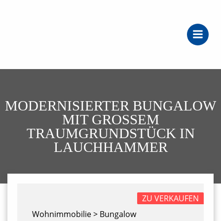
Zum
Inhalt
springen
MODERNISIERTER BUNGALOW
MIT GROSSEM T
RAUMGRUNDSTÜCK IN L
AUCHHAMMER
ZU VERKAUFEN
Wohnimmobilie > Bungalow